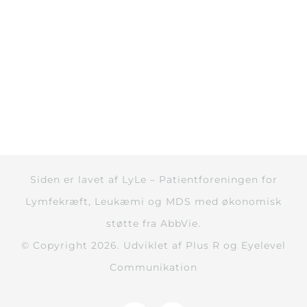
Siden er lavet af
LyLe – Patientforeningen for
Lymfekræft, Leukæmi og MDS
med økonomisk
støtte fra AbbVie.
© Copyright
2026. Udviklet af
Plus R
og
Eyelevel
Communikation