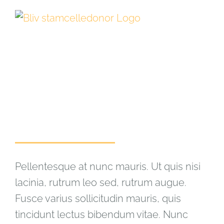
Skip
to
content
WE BELIEVE IN CHANGE
Pellentesque at nunc mauris. Ut quis nisi
lacinia, rutrum leo sed, rutrum augue.
Fusce varius sollicitudin mauris, quis
tincidunt lectus bibendum vitae. Nunc